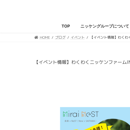
コ
ナ
ン
ビ
テ
ゲ
ン
ー
TOP
ニッケングループについて
ツ
シ
へ
ョ
HOME
ブログ
イベント
【イベント情報】わくわ
ス
ン
キ
に
ッ
移
【イベント情報】わくわくニッケンファームI
プ
動