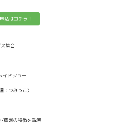
申込はコチラ！
グス集合
イドショー
料理：つみっこ）
農園の特徴を説明