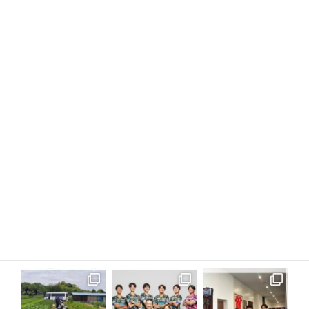
nikken.group
埼玉県戸田市の不動産・建設会社
最新のイベント情
報・採用情報や働く仲間の様子を発信！
「Mirai NeST～
地域密着型リーディングカンパニー～」
地域とともに歩
み、“住まいと暮らし業”を通じてまちづくりに貢献するニ
ッケングループです！