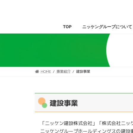
コ
ナ
ン
ビ
テ
ゲ
ン
ー
TOP
ニッケングループについて
ツ
シ
へ
ョ
ス
ン
キ
に
ッ
移
プ
動
HOME
事業紹介
建設事業
建設事業
「ニッケン建設株式会社」「株式会社ニッ
ニッケングループホールディングスの建設