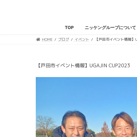
コ
ナ
ン
ビ
テ
ゲ
ン
ー
TOP
ニッケングループについて
ツ
シ
へ
ョ
HOME
ブログ
イベント
【戸田市イベント情報】UGAJ
ス
ン
キ
に
ッ
移
【戸田市イベント情報】UGAJIN CUP2023
プ
動