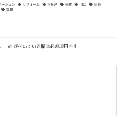
ベーション
リフォーム
不動産
売買
川口
建築
賃貸
ん。
※
が付いている欄は必須項目です