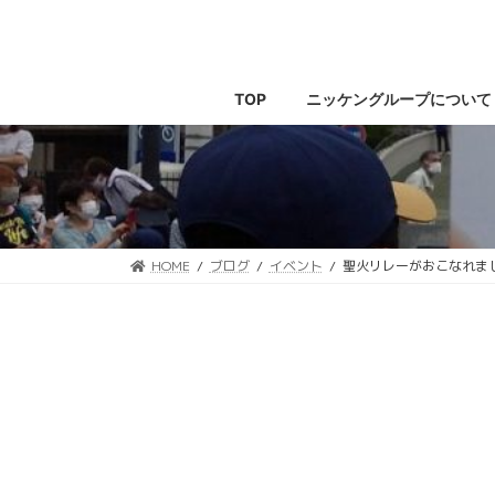
コ
ナ
ン
ビ
テ
ゲ
ン
ー
TOP
ニッケングループについて
ツ
シ
へ
ョ
ス
ン
キ
に
ッ
移
プ
動
HOME
ブログ
イベント
聖火リレーがおこなれま