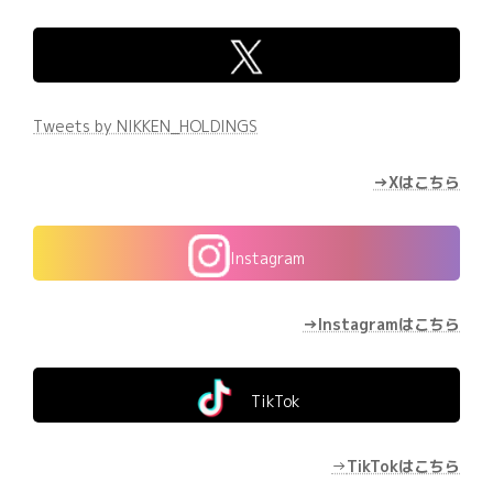
Tweets by NIKKEN_HOLDINGS
→Xはこちら
Instagram
→Instagramはこちら
TikTok
→
TikTokはこちら