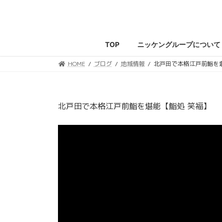
コ
ナ
ン
ビ
テ
ゲ
ン
ー
TOP
ニッケングループについて
ツ
シ
へ
ョ
HOME
ブログ
地域情報
北戸田で本格江戸前鮨を
ス
ン
キ
に
ッ
移
北戸田で本格江戸前鮨を堪能【鮨処 笑福】
プ
動