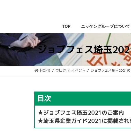
コ
ナ
ン
ビ
テ
ゲ
ン
ー
TOP
ニッケングループについて
ツ
シ
へ
ョ
ス
ン
ジョブフェス埼玉20
キ
に
ッ
移
プ
動
HOME
ブログ
イベント
ジョブフェス埼玉2021
目次
★
ジョブフェス埼玉2021のご案内
★埼玉県企業ガイド2021に掲載され