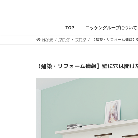
コ
ナ
ン
ビ
テ
ゲ
ン
ー
TOP
ニッケングループについて
ツ
シ
へ
ョ
HOME
ブログ
ブログ
【建築・リフォーム情報】
ス
ン
キ
に
ッ
移
建築・リフォーム情報】壁に穴は開け
【
プ
動