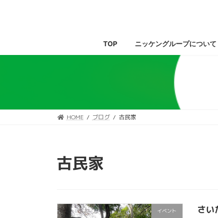
コ
ナ
ン
ビ
テ
ゲ
ン
ー
TOP
ニッケングループについて
ツ
シ
へ
ョ
ス
ン
キ
に
ッ
移
プ
動
HOME
ブログ
古民家
古民家
さい
イベント