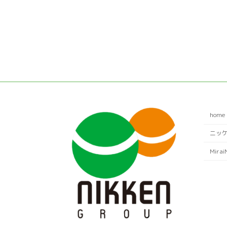
home
ニッ
Mirai