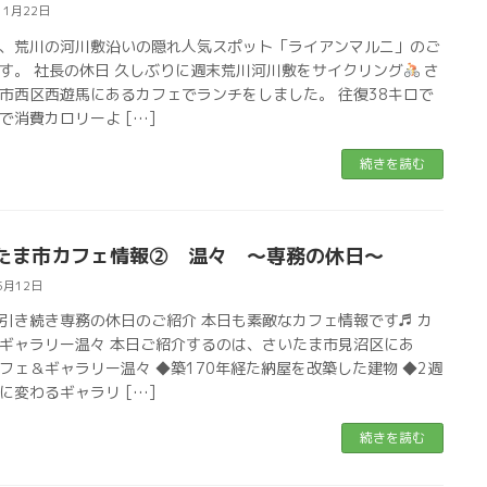
11月22日
、荒川の河川敷沿いの隠れ人気スポット「ライアンマルニ」のご
す。 社長の休日 久しぶりに週末荒川河川敷をサイクリング
さ
市西区西遊馬にあるカフェでランチをしました。 往復38キロで
で消費カロリーよ […]
続きを読む
たま市カフェ情報➁ 温々 ～専務の休日～
5月12日
引き続き専務の休日のご紹介 本日も素敵なカフェ情報です♬ カ
ギャラリー温々 本日ご紹介するのは、さいたま市見沼区にあ
フェ＆ギャラリー温々 ◆築170年経た納屋を改築した建物 ◆2週
に変わるギャラリ […]
続きを読む