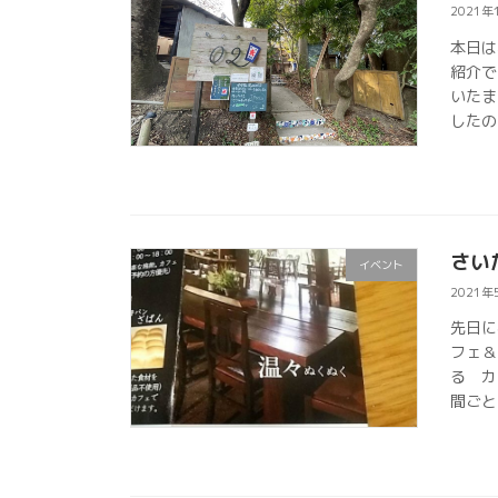
2021年
本日は
紹介で
いたま
したの
さい
イベント
2021年
先日に
フェ＆
る カ
間ごと