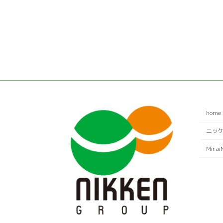
home
ニッ
Mirai