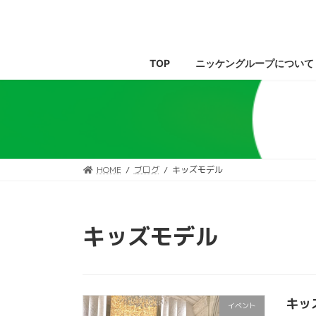
コ
ナ
ン
ビ
テ
ゲ
ン
ー
TOP
ニッケングループについて
ツ
シ
へ
ョ
ス
ン
キ
に
ッ
移
プ
動
HOME
ブログ
キッズモデル
キッズモデル
キッ
イベント