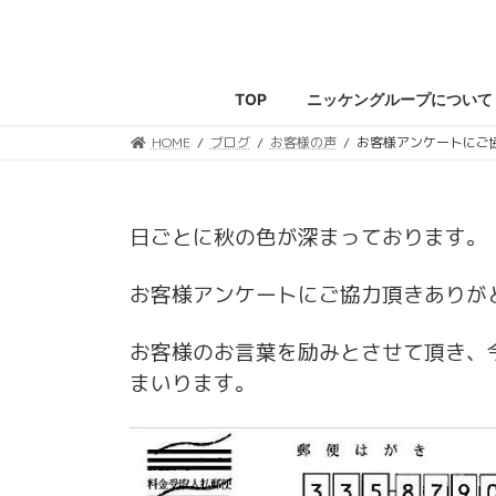
コ
ナ
ン
ビ
テ
ゲ
ン
ー
TOP
ニッケングループについて
ツ
シ
へ
ョ
HOME
ブログ
お客様の声
お客様アンケートにご協
ス
ン
キ
に
ッ
移
日ごとに秋の色が深まっております。
プ
動
お客様アンケートにご協力頂きありが
お客様のお言葉を励みとさせて頂き、
まいります。