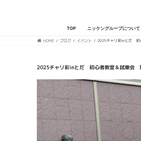
コ
ナ
ン
ビ
テ
ゲ
ン
ー
TOP
ニッケングループについて
ツ
シ
へ
ョ
HOME
ブログ
イベント
2025チャリ彩inとだ
ス
ン
キ
に
ッ
移
2025チャリ彩inとだ 初心者教室＆試乗会
プ
動