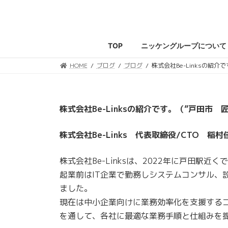
コ
ナ
ン
ビ
テ
ゲ
ン
ー
TOP
ニッケングループについて
ツ
シ
へ
ョ
HOME
ブログ
ブログ
株式会社Be-Linksの紹
ス
ン
キ
に
ッ
移
株式会社Be-Linksの紹介です。（”戸田市 
プ
動
株式会社Be-Links 代表取締役/CTO 稲
株式会社Be-Linksは、2022年に戸田駅近
起業前はIT企業で勤務しシステムコンサル、
ました。
現在は中小企業向けに業務効率化を支援するコ
を通して、各社に最適な業務手順と仕組みを