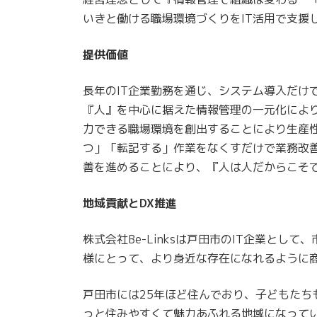
いきと働ける職場環境づくりをIT活用で支援
提供価値
長年のIT企業勤務を通じ、システム導入だけ
『人』を中心に据えた情報管理の一元化によ
力できる職場環境を創出することにより生産性
つ」「転記する」作業をなくすだけで業務改
善を進めることにより、『人は人だからこそ
地域貢献とDX推進
株式会社Be-Linksは戸田市のIT企業と
様にとって、より身近な存在になれるように
戸田市には25年ほど住んでおり、子どもたち
っと住みやすくて魅力あふれる地域になって