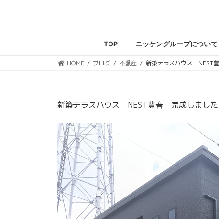
コ
ナ
ン
ビ
テ
ゲ
ン
ー
TOP
ニッケングループについて
ツ
シ
へ
ョ
HOME
ブログ
不動産
新築テラスハウス NEST
ス
ン
キ
に
ッ
移
新築テラスハウス NEST豊春 完成しました
プ
動