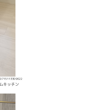
50715113309622
テムキッチン