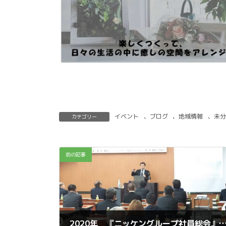
イベント
、
ブログ
、
地域情報
、
未分
カテゴリー
前の記事
2020年 『ニッケングループ社員総会』 ～ 講演会「ミツバチから学んだ地域ブラン