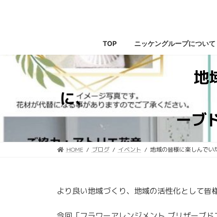
コ
ナ
ン
ビ
テ
ゲ
ン
ー
TOP
ニッケングループについて
ツ
シ
へ
ョ
地
ス
ン
キ
に
に、 「フ
ッ
移
プ
動
ーブ
HOME
ブログ
イベント
地域の皆様に楽しん
より良い地域づくり、地域の活性化として皆
今回「フラワーアレンジメント ブリザーブド