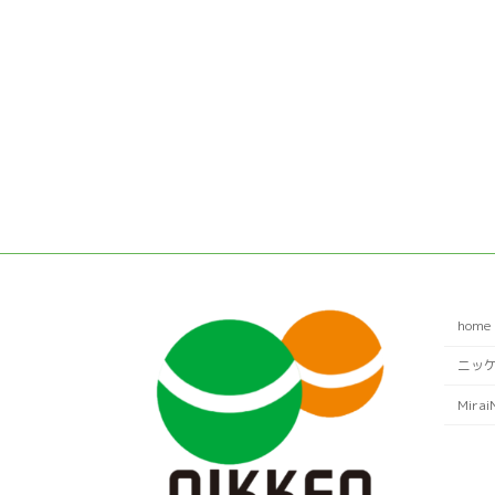
home
ニッ
Mirai