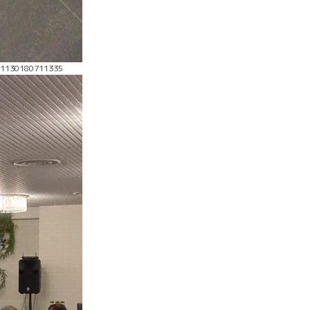
41130180711335