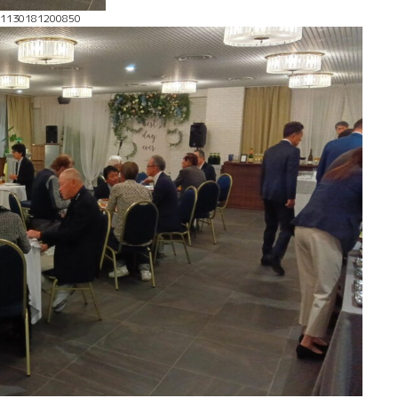
41130181200850