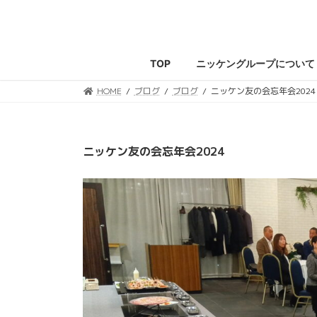
コ
ナ
ン
ビ
テ
ゲ
ン
ー
TOP
ニッケングループについて
ツ
シ
へ
ョ
HOME
ブログ
ブログ
ニッケン友の会忘年会2024
ス
ン
キ
に
ッ
移
ニッケン友の会忘年会2024
プ
動