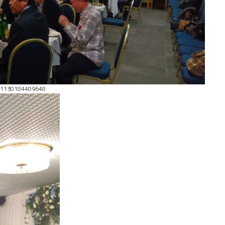
41130184409648