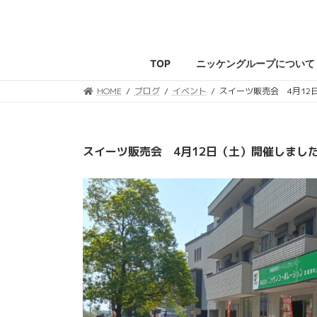
コ
ナ
ン
ビ
テ
ゲ
ン
ー
TOP
ニッケングループについて
ツ
シ
へ
ョ
HOME
ブログ
イベント
スイーツ販売会 4月12
ス
ン
キ
に
ッ
移
スイーツ販売会 4月12日（土）開催しまし
プ
動