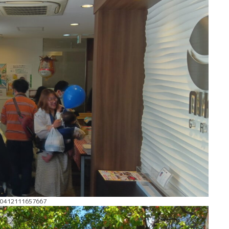
50412111657667