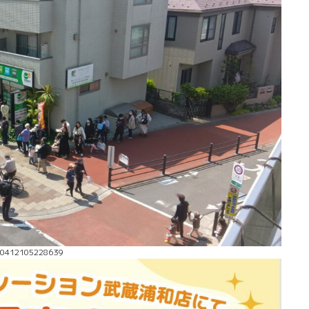
50412105228639