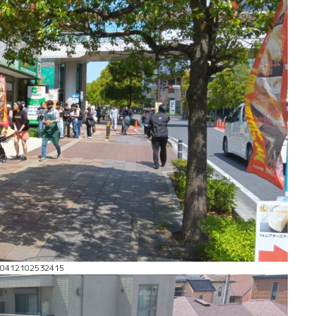
50412102532415