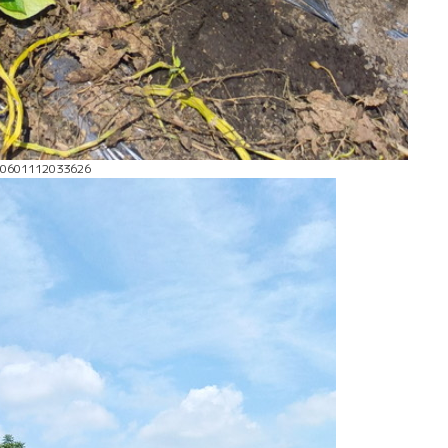
40601112033626