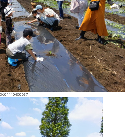
40601110400657