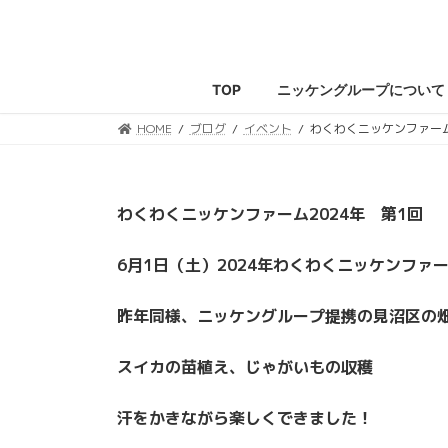
コ
ナ
ン
ビ
テ
ゲ
ン
ー
TOP
ニッケングループについて
ツ
シ
へ
ョ
HOME
ブログ
イベント
わくわくニッケンファーム
ス
ン
キ
に
ッ
移
わくわくニッケンファーム2024年 第1回
プ
動
6月1日（土）2024年わくわくニッケンファ
昨年同様、ニッケングループ提携の見沼区の
スイカの苗植え、じゃがいもの収穫
汗をかきながら楽しくできました！