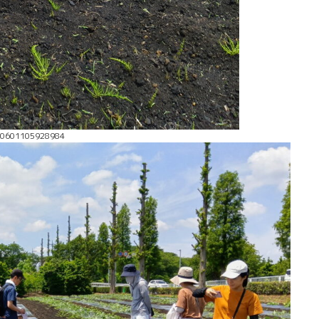
40601105928984