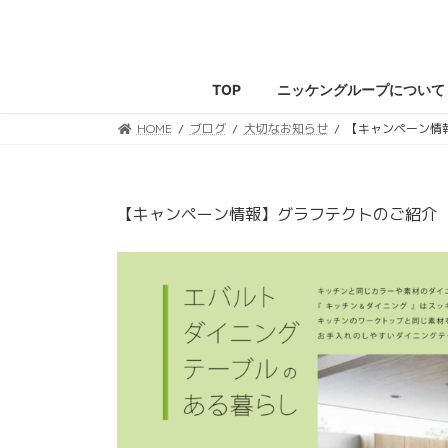
コ
ナ
ン
ビ
テ
ゲ
ン
ー
TOP
ニッケングループについて
ツ
シ
へ
ョ
HOME
ブログ
大切なお知らせ
【キャンペーン情
ス
ン
キ
に
ッ
移
【キャンペーン情報】グラフテクトのご紹介
プ
動