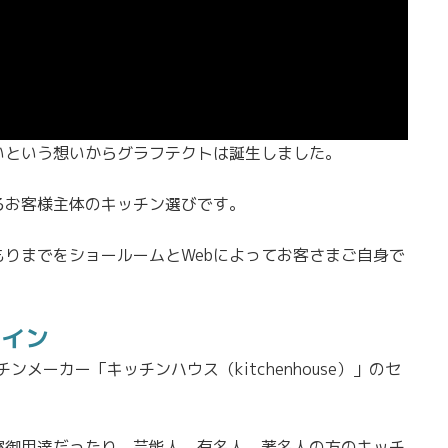
いという想いからグラフテクトは誕生しました。
るお客様主体のキッチン選びです。
りまでをショールームとWebによってお客さまご自身で
。
ライン
ンメーカー「キッチンハウス（kitchenhouse）」のセ
室御用達だったり、芸能人、有名人、著名人の方のキッチ