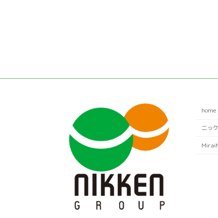
home
ニッ
Mirai