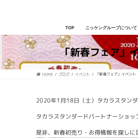
コ
ナ
ン
ビ
テ
ゲ
ン
ー
TOP
ニッケングループについて
ツ
シ
へ
ョ
ス
ン
「新春フェア」イ
キ
に
ッ
移
プ
動
HOME
ブログ
イベント
「新春フェア」イベント 
2020年1月18日（土）タカラスタ
タカラスタンダードパートナーショッ
是非、新春初売り・お得情報を探しに