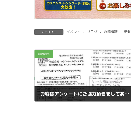
イベント
、
ブログ
、
地域情報
、
活動
カテゴリー
前の記事
お客様アンケートにご協力頂きましてありがとうございます。＜１１月分＞
2019年11月6日